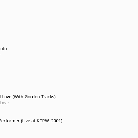
yoto
e
 Love (With Gordon Tracks)
 Love
 Performer (Live at KCRW, 2001)