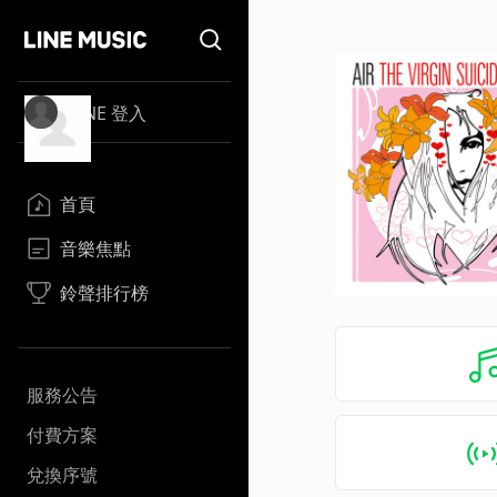
LINE 登入
首頁
音樂焦點
鈴聲排行榜
服務公告
付費方案
兌換序號