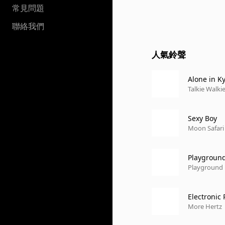
常見問題
聯絡我們
人氣鈴聲
Alone in K
Talkie Walki
Sexy Boy
Moon Safari
Playground
Playground
Electronic
More Hertz