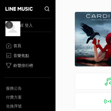
LINE 登入
首頁
音樂焦點
鈴聲排行榜
服務公告
付費方案
兌換序號