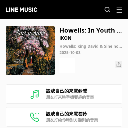
Howells: In Youth Is
Pleasure
iKON
Howells: King David & Sine no
mine
2025-10-03
設成自己的來電鈴聲
朋友打來時手機響起的音樂
設成自己的來電答鈴
朋友打給你時對方聽到的音樂