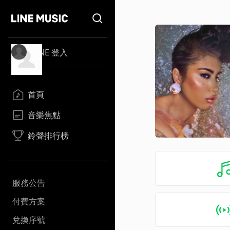
LINE 登入
首頁
音樂焦點
鈴聲排行榜
服務公告
付費方案
兌換序號