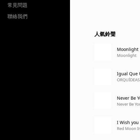
常見問題
聯絡我們
人氣鈴聲
Moonlight
Moonlight
Igual Que 
ORQUÍDEAS
Never Be Y
Never Be Yo
I Wish you
Red Moon I