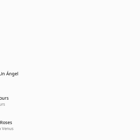
Un Ángel
ours
urs
 Roses
n Venus