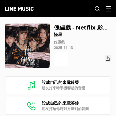
傀儡戲 - Netflix 影集
《黑盒子》主題曲
怪星
傀儡戲
2025-11-13
設成自己的來電鈴聲
朋友打來時手機響起的音樂
設成自己的來電答鈴
朋友打給你時對方聽到的音樂