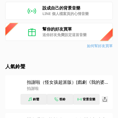
設成自己的背景音樂
LINE 個人檔案頁的心情音樂
幫你的好友買單
送你好友免費設定這首音樂
如何幫好友買單
人氣鈴聲
拍謝啦（怪女孩超派版）[戲劇《我的婆婆
怎麼那麼可愛2》主題曲]
拍謝啦
鈴聲
答鈴
背景音樂