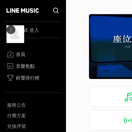
LINE 登入
首頁
音樂焦點
鈴聲排行榜
服務公告
付費方案
兌換序號