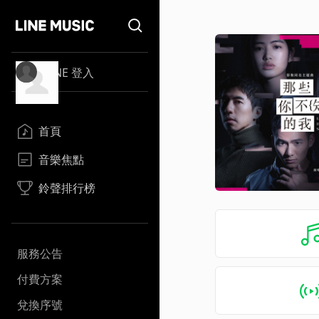
LINE 登入
首頁
音樂焦點
鈴聲排行榜
服務公告
付費方案
兌換序號