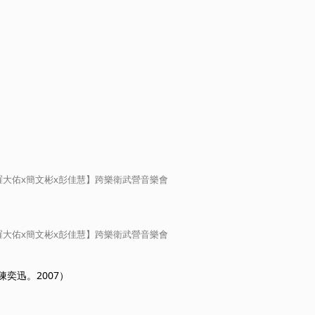
羅大佑x簡文彬x彭佳慧】跨樂衛武營音樂會
羅大佑x簡文彬x彭佳慧】跨樂衛武營音樂會
奕迅。2007）