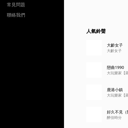
常見問題
聯絡我們
人氣鈴聲
大齡女子
大齡女子
戀曲1990
大玩樂家【
鹿港小鎮
大玩樂家【
好久不見（陳
醉佳時分