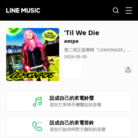
’Til We Die
aespa
第二張正規專輯『LEMONADE』
(KARINA Special Ver.)
2026-05-30
設成自己的來電鈴聲
朋友打來時手機響起的音樂
設成自己的來電答鈴
朋友打給你時對方聽到的音樂