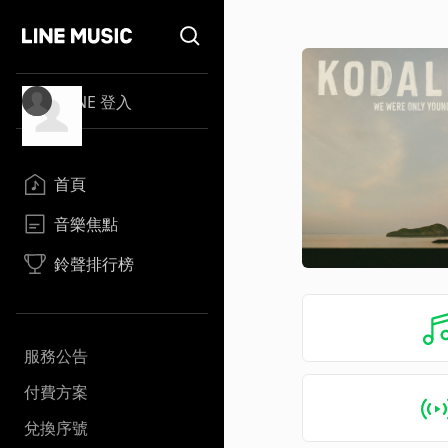
LINE 登入
首頁
音樂焦點
鈴聲排行榜
服務公告
付費方案
兌換序號