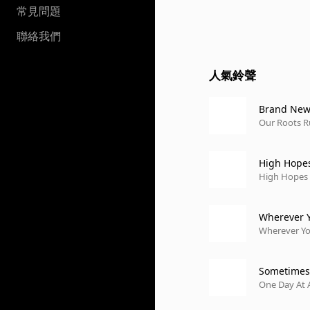
常見問題
聯絡我們
人氣鈴聲
Brand New 
Our Roots R
High Hopes 
High Hopes
Wherever Yo
Wherever Yo
Sometimes
One Day At A