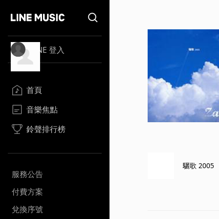
LINE 登入
首頁
音樂焦點
鈴聲排行榜
驪歌 2005
服務公告
付費方案
兌換序號