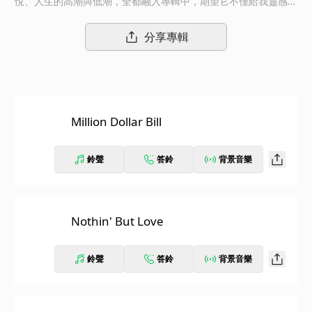
悅、人生的高潮與低潮，全都融入專輯中，期望它不僅給我靈感，
也能啟發更多的人。」流行歌后惠妮休斯頓走出人生的狂風驟雨，
重新在歌唱舞台上找到改變人生的力量，誠摯地獻上七年來的首張
分享專輯
專輯《I Look To You》。 全美傳媒推崇為「歌手中的歌手」的惠
妮休斯頓，出道以來啟發了各世代無數歌手，締造無數紀錄，在全
球創造超過1億7000萬張的銷售。她是金氏世界紀錄史上獲獎最多
〈*包括6座葛萊美，16座Billboard音樂獎，23座全美音樂獎等40
0多座獎〉的女藝人，她是唯一連創7首全美單曲榜冠軍的藝人，她
Million Dollar Bill
是首位寫下初登場空降全美專輯榜冠軍紀錄的女藝人，她是第一位
連續擁有7張超白金唱片銷售認證的藝人，《終極保鑣The Bodyg
uard》電影原聲帶是全美唱片史上最暢銷的電影原聲帶。 《I Loo
鈴聲
答鈴
背景音樂
k To You》專輯由惠妮休斯頓與自1983年開始擔任惠妮每一張專輯
的執行製作大任的樂壇傳奇Clive Davis跟「夢幻女郎」電影原聲帶
製作人Harvey Mason, Jr.攜手統籌製作，他們召集了當代流行、
節奏藍調與嘻哈樂界的葛萊美得獎藝人與製作人齊力製作，費時近
Nothin' But Love
三年的時間琢磨每一首歌曲。都會靈魂樂才女Alicia Keys主動要求
為惠妮創作歌曲，與製作過Jay-Z專輯的嘻哈才子Swizz Beatz聯手
鈴聲
答鈴
背景音樂
打造融合70年代節奏藍調動感脈搏與當代放克節拍勁道的〈Millio
n Dollar Bill〉；「終極保鑣」原聲帶製作人David Foster與創作
女王Diane Warren兩人繼〈I Learned From The Best〉之後，
再度為惠妮打造描述從困境中重新出發的勇氣之歌〈I Didn't Kno