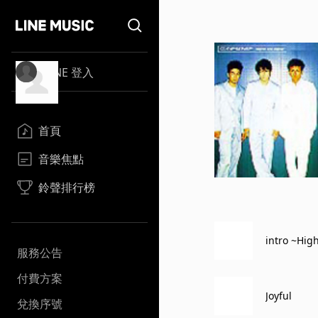
LINE 登入
首頁
音樂焦點
鈴聲排行榜
intro ~Hig
服務公告
付費方案
Joyful
兌換序號