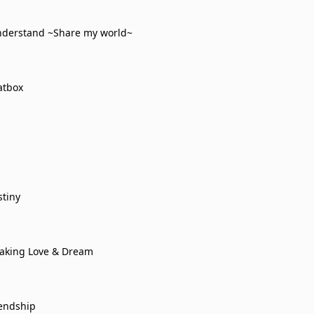
nderstand ~Share my world~
atbox
stiny
aking Love & Dream
iendship