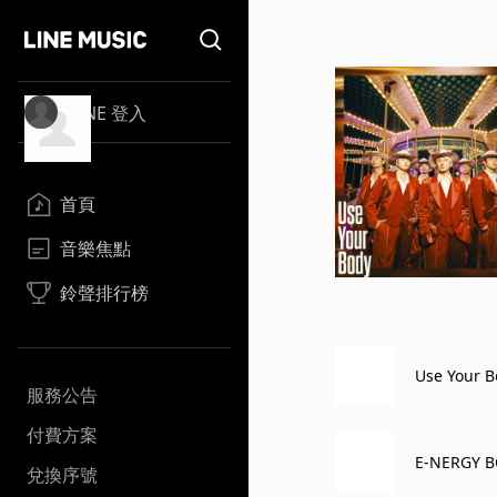
LINE 登入
首頁
音樂焦點
鈴聲排行榜
Use Your B
服務公告
付費方案
E-NERGY 
兌換序號