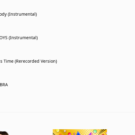
ody (Instrumental)
YS (Instrumental)
is Time (Rerecorded Version)
BRA