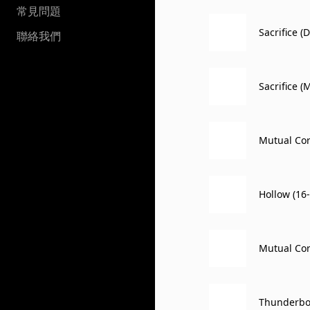
常見問題
Sacrifice (
聯絡我們
Sacrifice 
Mutual Cor
Hollow (16-
Mutual Cor
Thunderbol