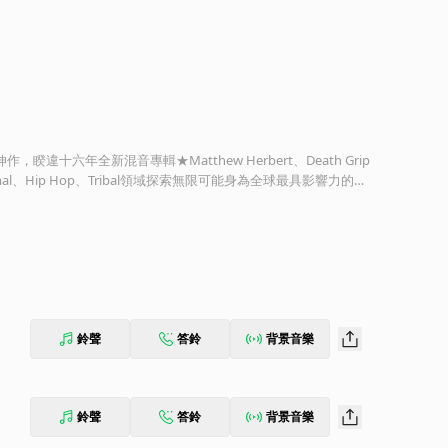
》延伸作，睽違十六年全新混音專輯★Matthew Herbert、Death Grip
Minimal、Hip Hop、Tribal領域探索無限可能身為全球最具影響力的另
7年發表首張個人專輯至今超過35年的音樂生涯中，以從未停歇的聲
間，用其同時熱烈激情而冰冷疏離的獨特嗓音詮釋力，綻放著瑰麗
Crystalline Series》與《The Biophilia Remix Serie
張官方混音作品《Bastards》，領樂迷踩進《Biophillia》主體外
o、Minimal以至Electronic Jazz領域邊緣的英國電氣奇葩Matt
ore〉推演出一片萬物初始之際、同時豐饒而簡約的曖昧渾沌狀態，無疑是全作的
rips主理的〈Sacrifice〉與〈Thunderbolt〉亦鋒芒畢露，以極具侵
鈴聲
答鈴
背景音樂
Art Rock勁旅These New Puritans，則將樂隊躁進色
交融，揮撒著瀰漫部落神秘色彩的祥和靜謐感。除此之外，倫敦Dubs
氣先鋒Alva Noto於〈Dark Matter〉妝點的冷冽粗糙科技粒
underbolt〉中令人手舞足蹈的繽紛中東色彩，亦令人徹底臣服！儘管Bjö
鈴聲
答鈴
背景音樂
的雙腿」，但這些年來我們早已明白，透過這冰島精靈遼闊無邊的音樂