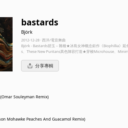
bastards
Björk
2012-12-28 · 西洋/電音舞曲
Björk - Bastards碧玉 – 雜種★冰島女神概念鉅作《Biophillia
s、These New Puritans異色陣容打造★穿梭Microhouse、
類女伶，Björk這朵生於終年白雪覆蓋國度的冰島妖花，自197
音實驗與探索，穿梭於搖滾、電氣、爵士、舞曲、民謠與古典之
分享專輯
而奇異的靈性神采。2011年跨媒體概念鉅作《Biophillia》後，Björk集結《The 
s》企劃中13首作品，獻上1996年《Telegram》後睽違16年的第三
更加難以捉摸的異色疆域。遊走Deep House、Microhouse、Techn
hew Herbert，巧手將〈Sacrifice〉與〈Mutual C
焦點作品；而炙手可熱的Experimental Hip Hop三人組Death G
e (Omar Souleyman Remix)
略性的招牌銳利Bass聲響，撞擊出歇斯底里的濃郁危險氣味；相較之下，倫敦
彩褪去大半，將〈Mutual Core〉與索羅門群島傳統歌謠完美
tep雙人組16-bit注入〈Hollow〉深沉詭譎的幽暗氣息，德國實驗電
子，或敘利亞Omar Souleyman在〈Crystalline〉與〈Th
dson Mohawke Peaches And Guacamol Remix)
rk說《Bastards》的目的，是為了「賦予歌曲一雙能夠舞動
思維詮釋後，舞曲永遠不只是舞曲。