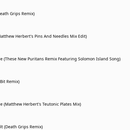
Death Grips Remix)
(Matthew Herbert's Pins And Needles Mix Edit)
e (These New Puritans Remix Featuring Solomon Island Song)
Bit Remix)
e (Matthew Herbert's Teutonic Plates Mix)
t (Death Grips Remix)