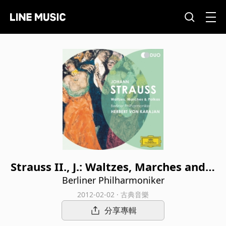
Strauss II., J.: Waltzes, Marches and P
olkas
Berliner Philharmoniker
2012-02-02 · 古典音樂
分享專輯