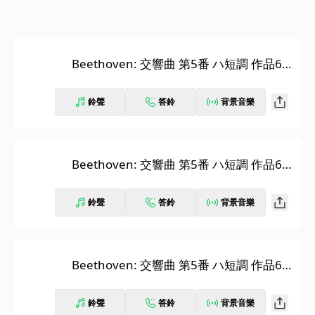
Beethoven: 交響曲 第5番 ハ短調 作品67
《運命》: 第1楽章: Allegro con brio (200
1年 ローマ、サンタ・チェチーリア国立
鈴聲
答鈴
背景音樂
アカデミア（ライヴ録音）)
Beethoven: 交響曲 第5番 ハ短調 作品67
《運命》: 第2楽章: Andante con moto (2
001年 ローマ、サンタ・チェチーリア国
鈴聲
答鈴
背景音樂
立アカデミア（ライヴ録音）)
Beethoven: 交響曲 第5番 ハ短調 作品67
《運命》: 第3楽章: Scherzo. Allegro (200
1年 ローマ、サンタ・チェチーリア国立
鈴聲
答鈴
背景音樂