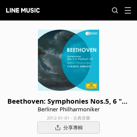
Beethoven: Symphonies Nos.5, 6 "Pa
storal" & 9
Berliner Philharmoniker
2012-01-01 · 古典音樂
分享專輯