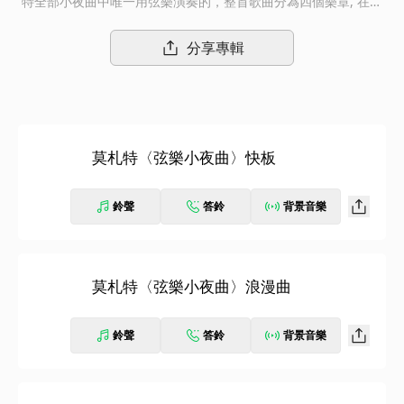
特全部小夜曲中唯一用弦樂演奏的，整首歌曲分為四個樂章, 在此
節錄其中三個樂章；第一樂章有著優雅、進行曲的風格，第二樂章
溫柔中帶點浪漫，第三樂章展現輕快、活潑而精緻的小步舞曲，聆
分享專輯
聽夜曲將帶給您有如融入音樂神童莫札特的交響曲世界裡。而本張
專輯最末加入了莫札特晚年的創作〈C小調彌撒曲〉，〈C小調彌
撒曲〉可說是莫扎特的婚姻誓約曲，在此收錄其中的〈榮耀經〉，
讓我們閉上眼一起聆聽欣賞！
莫札特〈弦樂小夜曲〉快板
鈴聲
答鈴
背景音樂
莫札特〈弦樂小夜曲〉浪漫曲
鈴聲
答鈴
背景音樂