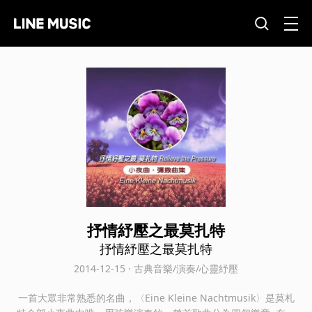
抒情紓壓之最莫扎特
抒情紓壓之最莫扎特
2014-12-15 · 古典音樂/演奏/心靈紓壓
一首大眾非常熟悉的名曲，〈Eine Kleine Nachtmusik〉是莫札