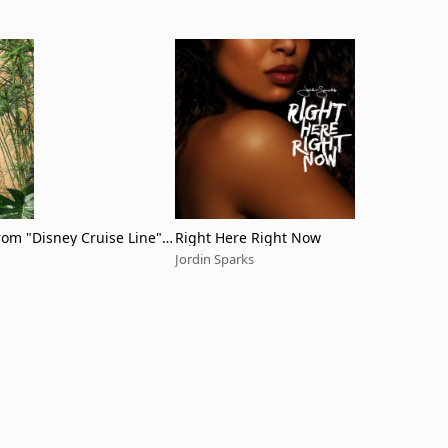
rom "Disney Cruise Line"/
Right Here Right Now
reasure)
Jordin Sparks