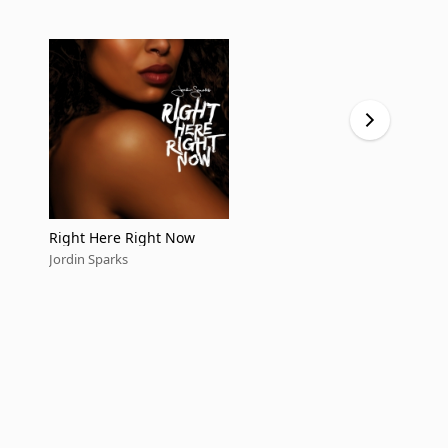
Right Here Right Now
Boyz In Th
Jordin Sparks
Jordin Spark