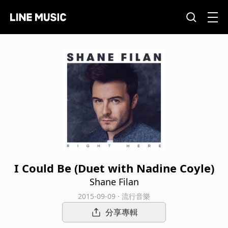
I Could Be (Duet with Nadine Coyle)
Shane Filan
2015-09-09 · 流行音樂
分享專輯