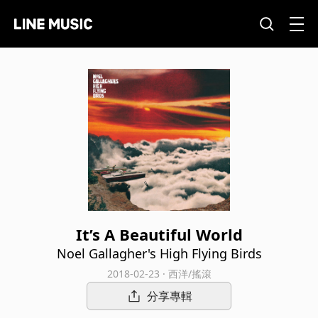
It’s A Beautiful World
Noel Gallagher's High Flying Birds
2018-02-23 · 西洋/搖滾
分享專輯