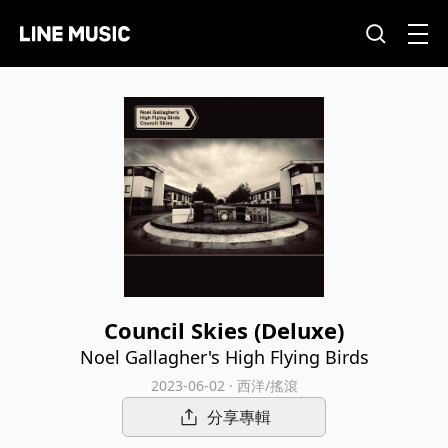
Council Skies (Deluxe)
Noel Gallagher's High Flying Birds
2023-06-02 · 西洋/搖滾
分享專輯