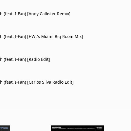
h (feat. I-Fan) [Andy Callister Remix]
gh (feat. I-Fan) [HWL's Miami Big Room Mix]
h (feat. I-Fan) [Radio Edit]
h (feat. I-Fan) [Carlos Silva Radio Edit]