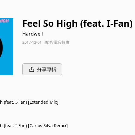
Feel So High (feat. I-Fan)
Hardwell
2017-12-01 · 西洋/電音舞曲
分享專輯
h (feat. I-Fan) [Extended Mix]
h (feat. I-Fan) [Carlos Silva Remix]