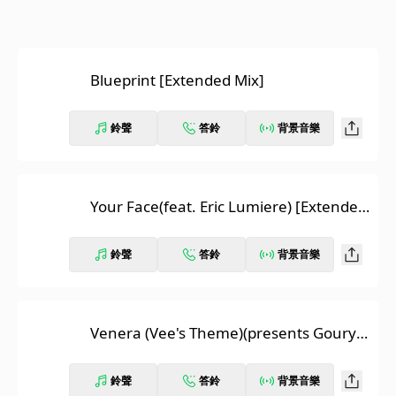
Blueprint [Extended Mix]
鈴聲
答鈴
背景音樂
Your Face(feat. Eric Lumiere) [Extended
Mix]
鈴聲
答鈴
背景音樂
Venera (Vee's Theme)(presents Gouryel
la) [Extended Mix]
鈴聲
答鈴
背景音樂