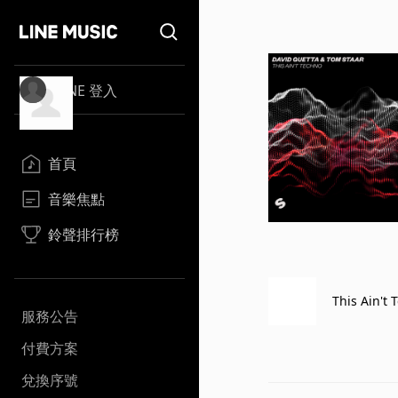
LINE 登入
首頁
音樂焦點
鈴聲排行榜
This Ain't 
服務公告
付費方案
兌換序號