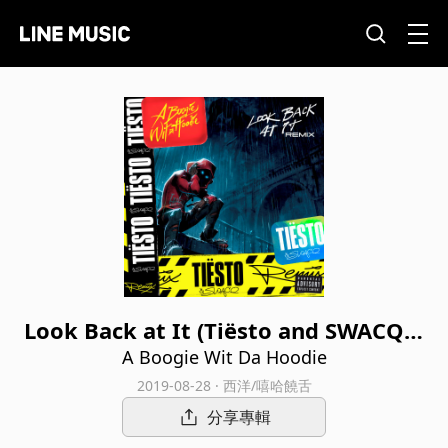
Look Back at It (Tiësto and SWACQ R
emix)
A Boogie Wit Da Hoodie
2019-08-28 · 西洋/嘻哈饒舌
分享專輯