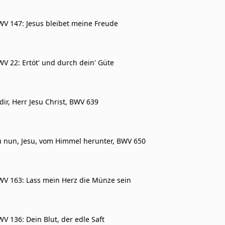
WV 147: Jesus bleibet meine Freude
WV 22: Ertöt' und durch dein' Güte
 dir, Herr Jesu Christ, BWV 639
 nun, Jesu, vom Himmel herunter, BWV 650
WV 163: Lass mein Herz die Münze sein
V 136: Dein Blut, der edle Saft