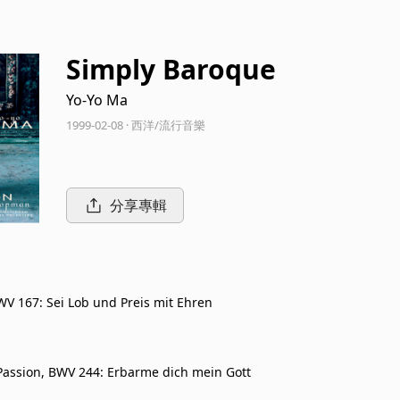
Simply Baroque
Yo-Yo Ma
1999-02-08 · 西洋/流行音樂
分享專輯
WV 167: Sei Lob und Preis mit Ehren
assion, BWV 244: Erbarme dich mein Gott