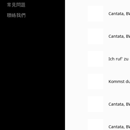
常見問題
Cantata, B
聯絡我們
Cantata, B
Ich ruf' zu
Kommst du
Cantata, B
Cantata, BW