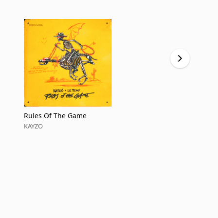
Rules Of The Game
Braincase
KAYZO
KAYZO