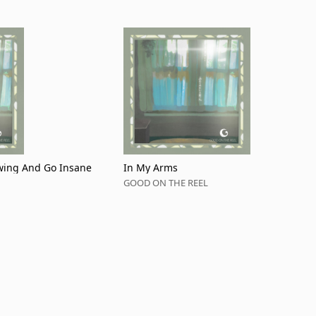
wing And Go Insane
In My Arms
GOOD ON THE REEL