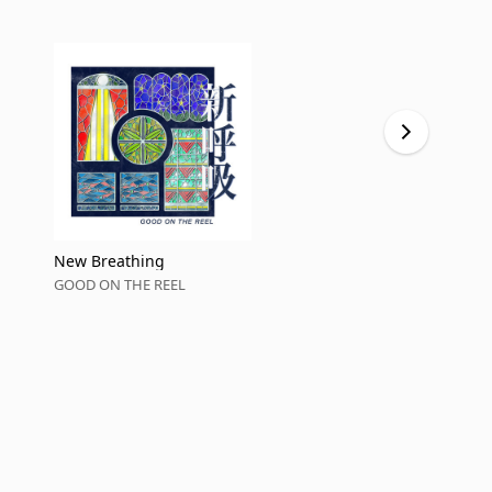
New Breathing
群れる青
GOOD ON THE REEL
GOOD ON TH