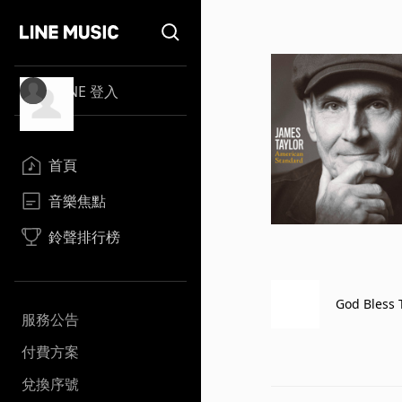
LINE 登入
首頁
音樂焦點
鈴聲排行榜
God Bless 
服務公告
付費方案
兌換序號