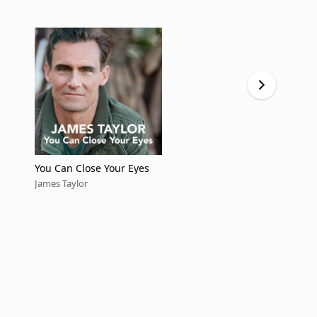
You Can Close Your Eyes
Over The R
James Taylor
James Taylor