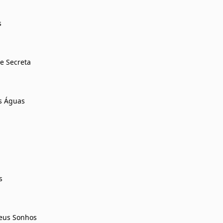
tas
e Secreta
as Águas
ris
eus Sonhos