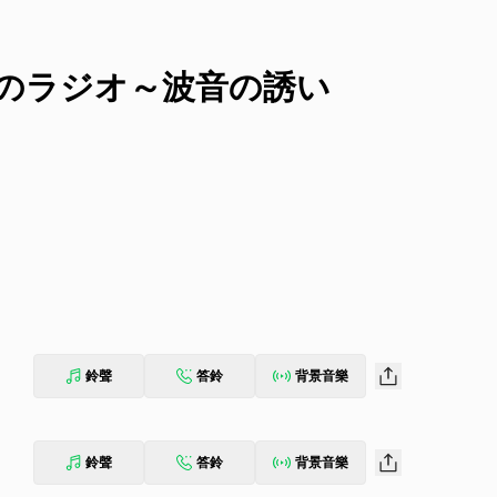
眠 夜のラジオ～波音の誘い
鈴聲
答鈴
背景音樂
鈴聲
答鈴
背景音樂