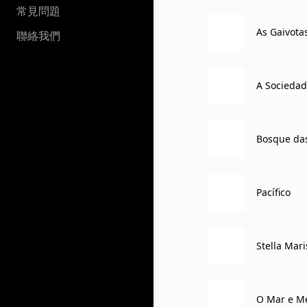
常見問題
As Gaivo
聯絡我們
A Sociedad
Bosque d
Pacífico
Stella Ma
O Mar e M