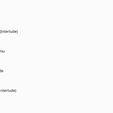
(Interlude)
You
Be
Interlude)