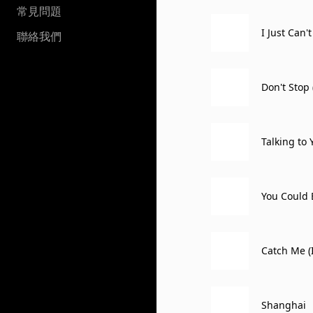
常見問題
I Just Can't
聯絡我們
Don't Stop 
Talking to 
You Could 
Catch Me (
Shanghai