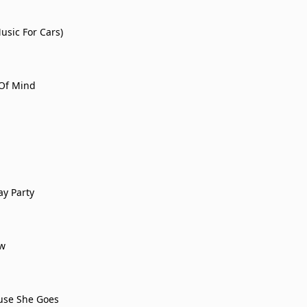
usic For Cars)
 Of Mind
ay Party
ow
use She Goes