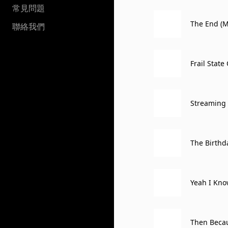
常見問題
The End (M
聯絡我們
Frail State
Streaming
The Birthd
Yeah I Kn
Then Beca