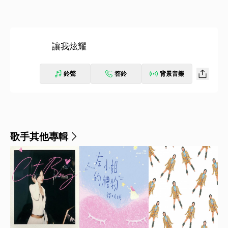
讓我炫耀
鈴聲
答鈴
背景音樂
歌手其他專輯