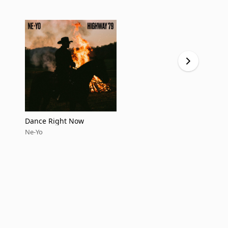
Dance Right Now
Thinking W
Ne-Yo
Ne-Yo