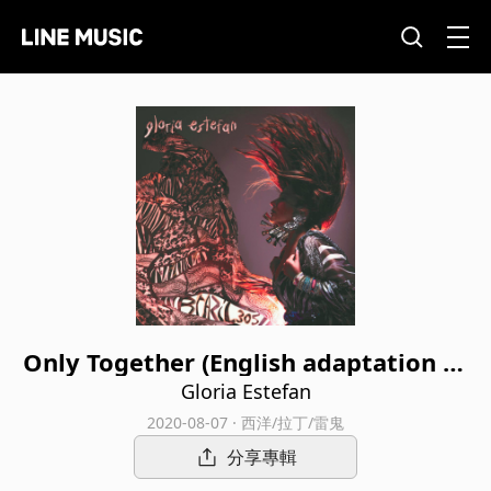
Only Together (English adaptation of
"O Homem Falou")
Gloria Estefan
2020-08-07 · 西洋/拉丁/雷鬼
分享專輯