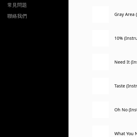
常見問題
Gray Area 
聯絡我們
10% (Instr
Need It (I
Taste (Ins
Oh No (Ins
What You N