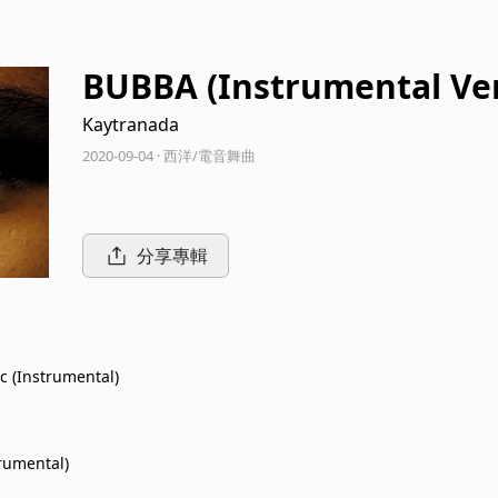
BUBBA (Instrumental Ver
Kaytranada
2020-09-04 · 西洋/電音舞曲
分享專輯
c (Instrumental)
trumental)