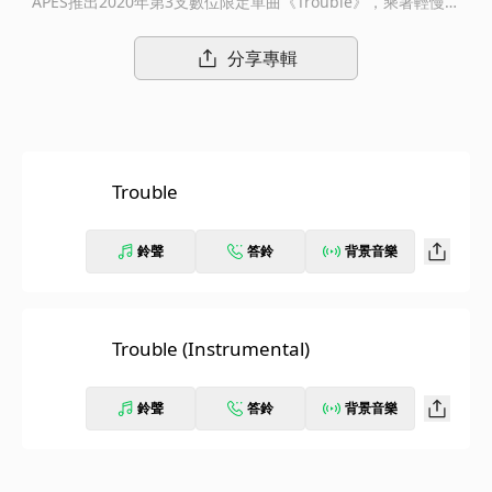
APES推出2020年第3支數位限定單曲《Trouble》，乘著輕慢旋
律，有如低聲私語般，唱出兩人之間的交錯拉鋸與複雜情感，而引
發Trouble的Lo-Fi Hip Hop作品。
分享專輯
Trouble
鈴聲
答鈴
背景音樂
Trouble (Instrumental)
鈴聲
答鈴
背景音樂