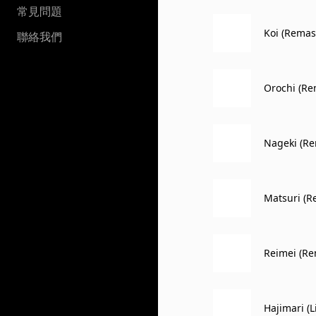
常見問題
Koi (Remas
聯絡我們
Orochi (Re
Nageki (Re
Matsuri (R
Reimei (Re
Hajimari (L