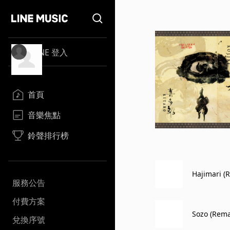
LINE 登入
首頁
音樂焦點
鈴聲排行榜
Hajimari (
服務公告
付費方案
Sozo (Rema
兌換序號