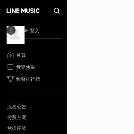
LINE 登入
首頁
音樂焦點
鈴聲排行榜
服務公告
付費方案
兌換序號