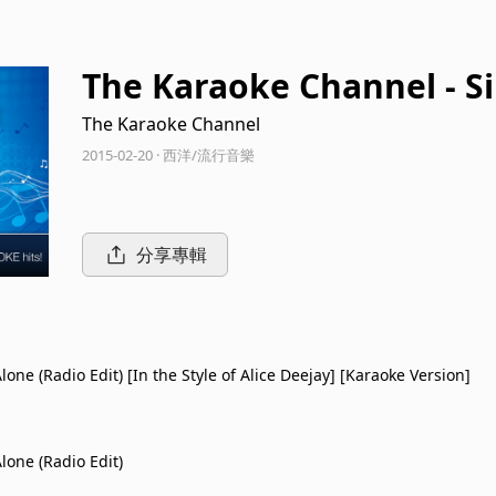
The Karaoke Channel - Si
o Edit) Like Alice Deejay
The Karaoke Channel
2015-02-20 · 西洋/流行音樂
分享專輯
Alone (Radio Edit) [In the Style of Alice Deejay] [Karaoke Version]
Alone (Radio Edit)