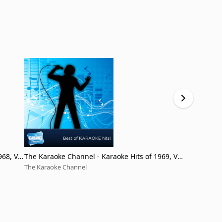
968, Vo
The Karaoke Channel - Karaoke Hits of 1969, Vo
The Karaoke
l. 7
l. 2
The Karaoke Channel
The Karaoke