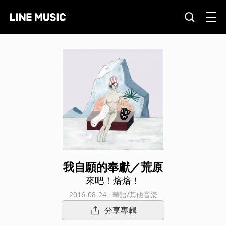
我自願的奉獻／荒原
來吧！焙焙！
2016-08-24 · 華語/其他音樂
分享專輯