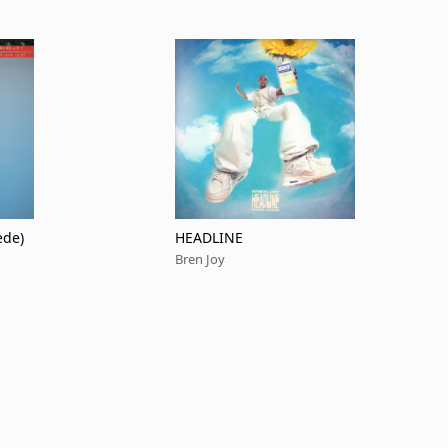
ede)
HEADLINE
Bren Joy