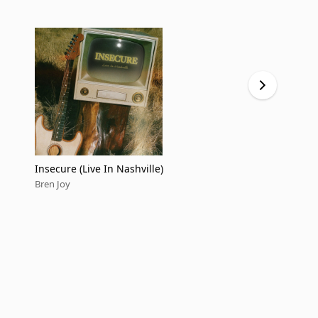
Insecure (Live In Nashville)
Lil Rich (fe
Bren Joy
Bren Joy