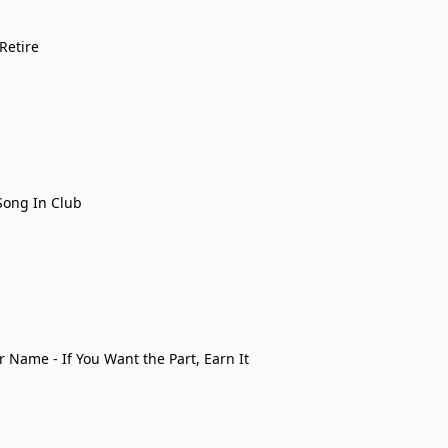
Retire
 Song In Club
r Name - If You Want the Part, Earn It