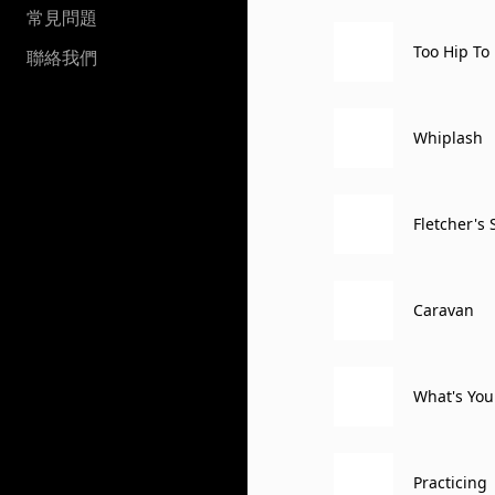
常見問題
Too Hip To 
聯絡我們
Whiplash
Fletcher's
Caravan
What's You
Practicing