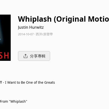
Whiplash (Original Motio
Justin Hurwitz
2014-10-07 · 西洋/原聲帶
分享專輯
ff - I Want to Be One of the Greats
 From "Whiplash"