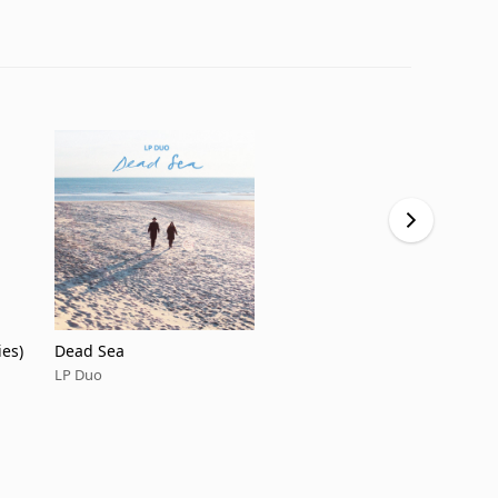
ies)
Dead Sea
Coast
LP Duo
LP Duo