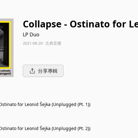
Collapse - Ostinato for 
LP Duo
2021-08-20 · 古典音樂
分享專輯
Ostinato for Leonid Šejka (Unplugged (Pt. 1))
Ostinato for Leonid Šejka (Unplugged (Pt. 2))