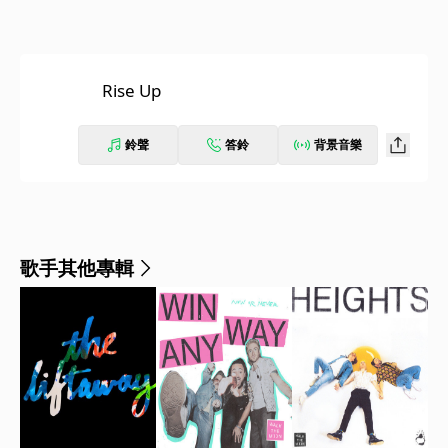
Rise Up
鈴聲
答鈴
背景音樂
歌手其他專輯