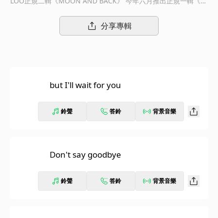
LOO正規二輯《MOON AND BACK》 今年六月推出正規一輯《BL
OO IN WONDERLAND 2》之後，時隔四個月，BLOO發表正規二
輯《MOON AND BACK》，意指「I love you to the moon and
分享專輯
back（我對你的愛足以往返地球與月球）」。這張專輯蘊含關於B
LOO的愛情觀和個人經驗，共收錄主打歌〈Girl in New York〉、
〈but I’ll wait for you〉、〈Don’t say goodbye〉、〈Understa
nd Me〉等八首歌，所有歌曲和主打歌形成同一個敘事，可以完整
感受到BLOO的情感。主打歌〈Girl in New York〉的復古節奏迷
but I'll wait for you
人又動感，與節奏全然相反的悲傷歌詞則烘托出BLOO特有的感
性，令人更期待這張專輯的表現。尤其，這張專輯的製作全由BLO
O負責，並總攬每首詞曲創作，彰顯其音樂色彩。額外收錄的〈Gi
鈴聲
答鈴
背景音樂
rl in New York〉爵士版也發揮BLOO不同的感性，相信能擄獲聽
者的喜愛。經紀公司UNCUTPOINT表示：「BLOO正規二輯《MO
ON AND BACK》為了展現成熟的面貌及BLOO獨特的樂風，BLO
O與團隊皆全力以赴，希望大家給予關注及喜愛。」
Don't say goodbye
鈴聲
答鈴
背景音樂