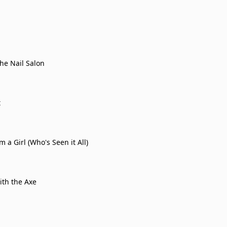
the Nail Salon
t
m a Girl (Who's Seen it All)
th the Axe