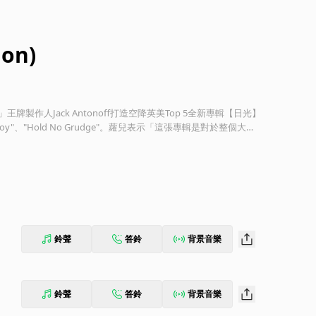
ion)
牌製作人Jack Antonoff打造空降英美Top 5全新專輯【日光】
y"、"Hold No Grudge"。蘿兒表示「這張專輯是對於整個大自
當我處在心痛、悲傷、深愛、困惑的時候，我總會向自然世界尋求
鈴聲
答鈴
背景音樂
鈴聲
答鈴
背景音樂