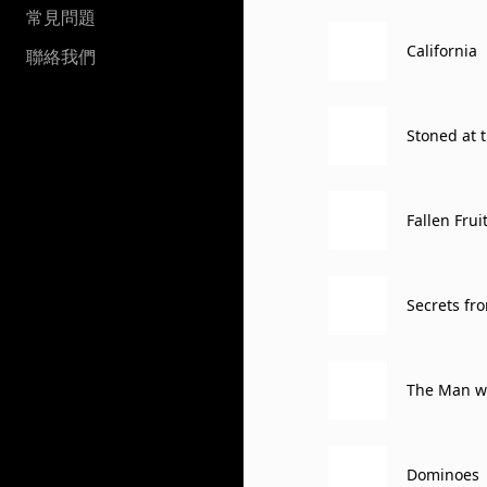
常見問題
California
聯絡我們
Stoned at 
Fallen Frui
Secrets fro
The Man wi
Dominoes