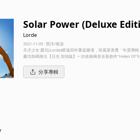
Solar Power (Deluxe Edit
Lorde
2021-11-05 · 西洋/搖滾
天才少女 蘿兒(Lorde)睽違四年重返樂壇，與葛萊美獎「年度專輯」王
慶功加碼推出【日光 加強版】一次收錄兩首全新創作"Helen Of Tro
然的一種歡慶，是我在戶外生活時所擁有的深刻與超然之感受，
答案。」
分享專輯
r