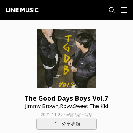
The Good Days Boys Vol.7
Jimmy Brown,Rovv,Sweet The Kid
2021-11-29 · 韓語/流行音樂
分享專輯