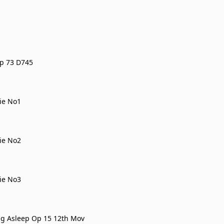
p 73 D745
ie No1
ie No2
ie No3
ing Asleep Op 15 12th Mov