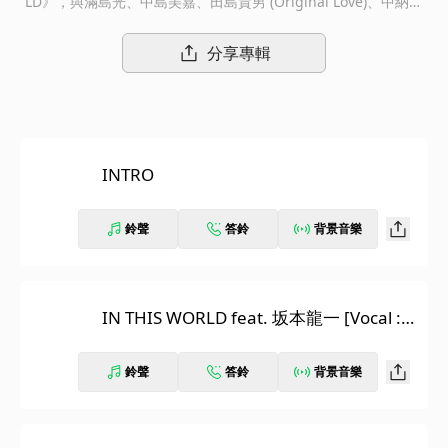
LD》，與滿島光、中島美嘉、田島貴男 (Original Love)、中納良
惠(EGO-WRAPPIN’)、齋藤飛鳥（乃木坂46）、suis (Yorushik
a)、PORIN (Awesome City Club)、CHAI、ermhoi (Black Boboi
分享專輯
/ millennium parade)、DONGURIZU、RHYME等多位超豪華客
座嘉賓，一起打造變幻自在的合作曲！MONDO GROSSO是義大
利文的「大世界」，新專輯以英文「BIG WORLD」為題，在處於
歷史性變動的世界中製作而成，希望在不斷改變的大環境裡，展開
一段尋找內心所在的音樂之旅。
INTRO
鈴聲
答鈴
背景音樂
IN THIS WORLD feat. 坂本龍一 [Vocal :
滿島光]
鈴聲
答鈴
背景音樂